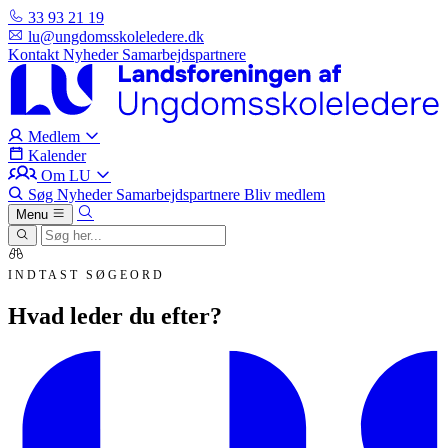
33 93 21 19
lu@ungdomsskoleledere.dk
Kontakt
Nyheder
Samarbejdspartnere
Medlem
Kalender
Om LU
Søg
Nyheder
Samarbejdspartnere
Bliv medlem
Menu
INDTAST SØGEORD
Hvad leder du efter?