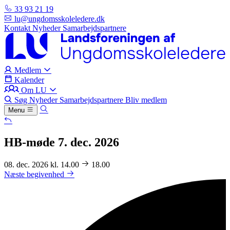
33 93 21 19
lu@ungdomsskoleledere.dk
Kontakt
Nyheder
Samarbejdspartnere
Medlem
Kalender
Om LU
Søg
Nyheder
Samarbejdspartnere
Bliv medlem
Menu
HB-møde 7. dec. 2026
08. dec. 2026 kl. 14.00
18.00
Næste begivenhed