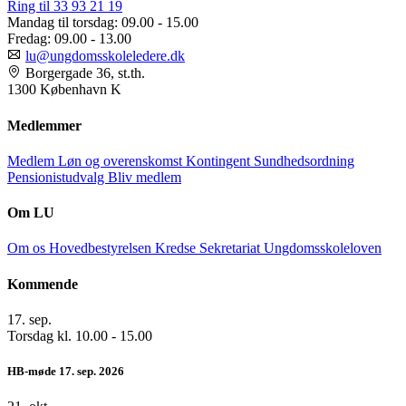
Ring til 33 93 21 19
Mandag til torsdag:
09.00 - 15.00
Fredag:
09.00 - 13.00
lu@ungdomsskoleledere.dk
Borgergade 36, st.th.
1300 København K
Medlemmer
Medlem
Løn og overenskomst
Kontingent
Sundhedsordning
Pensionistudvalg
Bliv medlem
Om LU
Om os
Hovedbestyrelsen
Kredse
Sekretariat
Ungdomsskoleloven
Kommende
17.
sep.
Torsdag kl. 10.00 - 15.00
HB-møde 17. sep. 2026