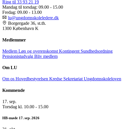
Ring til 33 93 21 19
Mandag til torsdag:
09.00 - 15.00
Fredag:
09.00 - 13.00
lu@ungdomsskoleledere.dk
Borgergade 36, st.th.
1300 København K
Medlemmer
Medlem
Løn og overenskomst
Kontingent
Sundhedsordning
Pensionistudvalg
Bliv medlem
Om LU
Om os
Hovedbestyrelsen
Kredse
Sekretariat
Ungdomsskoleloven
Kommende
17.
sep.
Torsdag kl. 10.00 - 15.00
HB-møde 17. sep. 2026