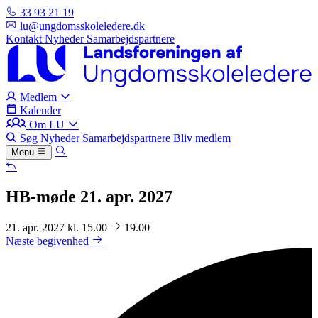
33 93 21 19
lu@ungdomsskoleledere.dk
Kontakt
Nyheder
Samarbejdspartnere
Medlem
Kalender
Om LU
Søg
Nyheder
Samarbejdspartnere
Bliv medlem
Menu
HB-møde 21. apr. 2027
21. apr. 2027 kl. 15.00
19.00
Næste begivenhed