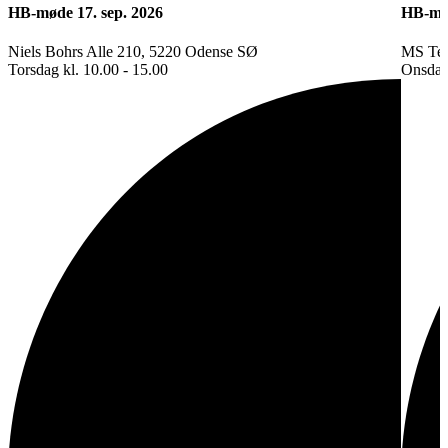
HB-møde 17. sep. 2026
HB-mød
Niels Bohrs Alle 210, 5220 Odense SØ
MS Te
Torsdag kl. 10.00 - 15.00
Onsdag 