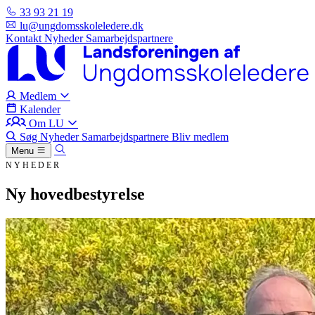
33 93 21 19
lu@ungdomsskoleledere.dk
Kontakt
Nyheder
Samarbejdspartnere
Medlem
Kalender
Om LU
Søg
Nyheder
Samarbejdspartnere
Bliv medlem
Menu
NYHEDER
Ny hovedbestyrelse